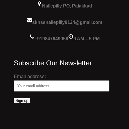
Nallepilly PO, Palakkad
skhssnallepilly9124@gmail.com
+919847649056
9 AM – 5 PM
Subscribe Our Newsletter
Email address: