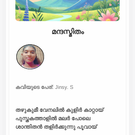
മന്ദസ്മിതം
കവിയുടെ പേര്:
Jinsy. S
തഴുകുമീ വേനലിൽ കുളിർ കാറ്റായ്
പുസ്തകത്താളിൽ മലർ പോലെ
ശാന്തിതൻ തളിർക്കുന്നു പൂവായ്