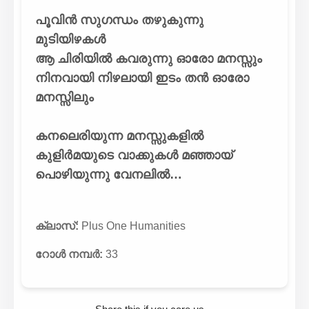
പൂവിൻ സുഗന്ധം തഴുകുന്നു
മുടിയിഴകൾ
ആ ചിരിയിൽ കവരുന്നു ഓരോ മനസ്സും
നിനവായി നിഴലായി ഇടം തൻ ഓരോ
മനസ്സിലും
കനലെരിയുന്ന മനസ്സുകളിൽ
കുളിർമയുടെ വാക്കുകൾ മഞ്ഞായ്
പൊഴിയുന്നു വേനലിൽ…
ക്ലാസ്:
Plus One Humanities
റോൾ നമ്പർ:
33