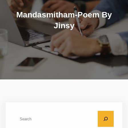
Mandasmitham-Poem By
Jinsy
S
e