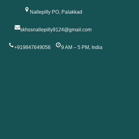
Skip
to
Nallepilly PO, Palakkad
content
skhssnallepilly9124@gmail.com
+919847649056
9 AM – 5 PM, India